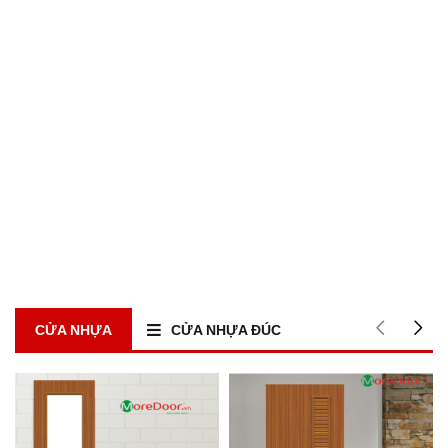
CỬA NHỰA
CỬA NHỰA ĐÚC