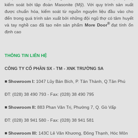
kiểm soát bởi tập đoàn Masonite (Mỹ). Với quy trình sản xuất
được chuẩn hóa, kiểm soát từ nguồn nguyên liệu đầu vào cho
đến trong quá trình sản xuất bởi những đội ngũ thợ có tâm huyết
®
và tay nghề cao đã tạo nên sản phẩm
More Door
đạt tính ổn
định cao
THÔNG TIN LIÊN HỆ
CÔNG TY CỔ PHẦN SX - TM - XNK TRƯỜNG SA
■ Showroom I:
1047 Lũy Bán Bích, P. Tân Thành, Q.Tân Phú
ĐT: (028) 38 490 793 - Fax: (028) 38 490 795
■ Showroom II:
883 Phan Văn Trị, Phường 7, Q. Gò Vấp
ĐT: (028) 38 941 580 - Fax: (028) 38 941 581
■ Showroom III:
143C Lê Văn Khương, Đông Thạnh, Hóc Môn