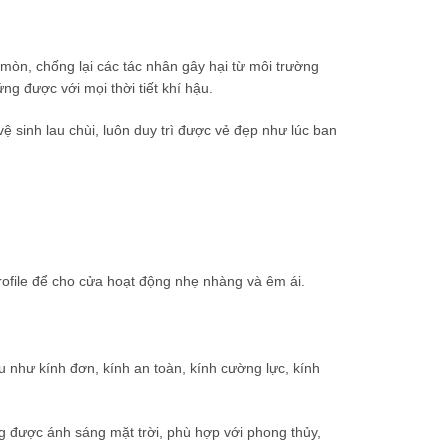
mòn, chống lại các tác nhân gây hại từ môi trường
g được với mọi thời tiết khí hậu.
ệ sinh lau chùi, luôn duy trì được vẻ đẹp như lúc ban
rofile để cho cửa hoạt động nhẹ nhàng và êm ái.
 như kính đơn, kính an toàn, kính cường lực, kính
g được ánh sáng mặt trời, phù hợp với phong thủy,