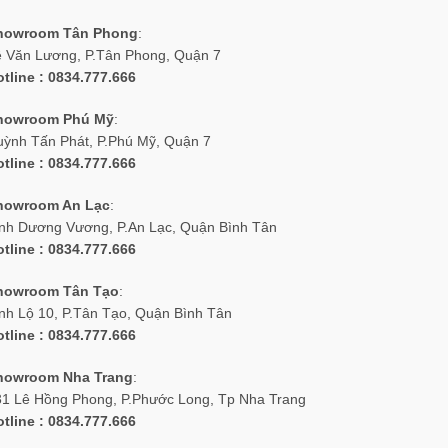
howroom Tân Phong
:
ê Văn Lương, P.Tân Phong, Quận 7
tline : 0834.777.666
howroom Phú Mỹ
:
uỳnh Tấn Phát, P.Phú Mỹ, Quận 7
tline : 0834.777.666
howroom An Lạc
:
inh Dương Vương, P.An Lạc, Quận Bình Tân
tline : 0834.777.666
howroom Tân Tạo
:
nh Lộ 10, P.Tân Tạo, Quận Bình Tân
tline : 0834.777.666
howroom Nha Trang
:
31 Lê Hồng Phong, P.Phước Long, Tp Nha Trang
tline : 0834.777.666