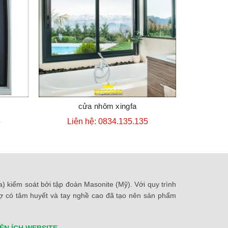
cửa nhôm xingfa
ĐẶT HÀNG
5
Liên hệ: 0834.135.135
Liê
 kiểm soát bởi tập đoàn Masonite (Mỹ). Với quy trình
thợ có tâm huyết và tay nghề cao đã tạo nên sản phẩm
IỆN ÍCH WEBSITE