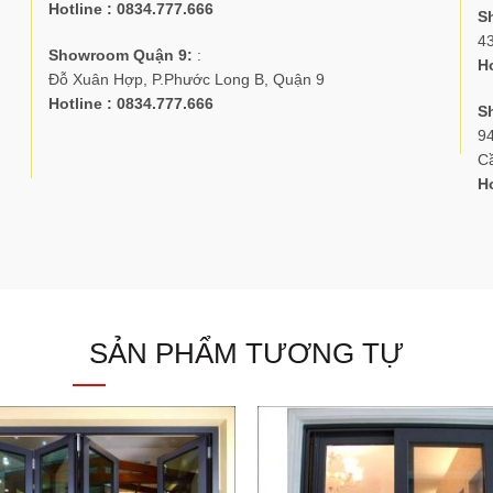
Hotline : 0834.777.666
S
4
Showroom Quận 9:
:
Ho
Đỗ Xuân Hợp, P.Phước Long B, Quận 9
Hotline : 0834.777.666
S
94
C
Ho
SẢN PHẨM TƯƠNG TỰ