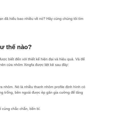
ạn đã hiểu bao nhiều về nó? Hãy cùng chúng tôi tìm
hư thế nào?
c biết đến với thiết kế hiện đại và hiệu quả. Và để
nên cửa nhôm Xingfa được liệt kê sau đây:
a nhôm. Nó là nhiều thanh nhôm profile định hình có
ang trống, bên ngoài được ép gân gia cường để tăng
 cùng chắc chắn, bền bỉ.