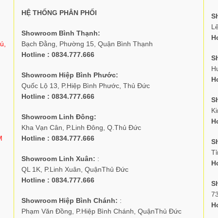
HỆ THỐNG PHÂN PHỐI
S
L
Showroom Bình Thạnh:
Ho
ú,
Bạch Đằng, Phường 15, Quận Bình Thạnh
Hotline : 0834.777.666
S
H
Showroom Hiệp Bình Phước:
Ho
Quốc Lộ 13, P.Hiệp Bình Phước, Thủ Đức
Hotline : 0834.777.666
S
K
Showroom Linh Đông:
Ho
Kha Vạn Cân, P.Linh Đông, Q.Thủ Đức
M
Hotline : 0834.777.666
S
Tỉ
Showroom Linh Xuân:
:
Ho
QL 1K, P.Linh Xuân, QuậnThủ Đức
Hotline : 0834.777.666
S
7
Showroom Hiệp Bình Chánh:
:
Ho
Phạm Văn Đồng, P.Hiệp Bình Chánh, QuậnThủ Đức