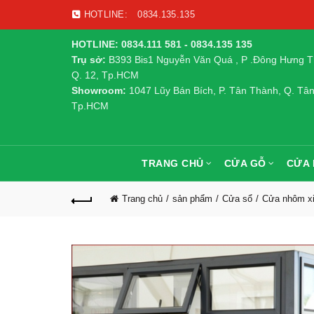
HOTLINE:
0834.135.135
HOTLINE: 0834.111 581 - 0834.135 135
Trụ sở:
B393 Bis1 Nguyễn Văn Quá , P .Đông Hưng T
Q. 12, Tp.HCM
Showroom:
1047 Lũy Bán Bích, P. Tân Thành, Q. Tân
Tp.HCM
TRANG CHỦ
CỬA GỖ
CỬA
Trang chủ
sản phẩm
Cửa sổ
Cửa nhôm xi