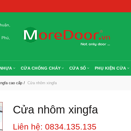
huận,
 Phú,
 NHỰA
CỬA CHỐNG CHÁY
CỬA SỔ
PHỤ KIỆN CỬA
ngfa cao cấp
Cửa nhôm xingfa
Cửa nhôm xingfa
Liên hệ: 0834.135.135