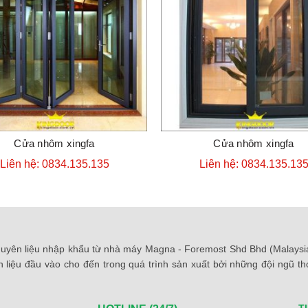
Cửa nhôm xingfa
Cửa nhôm xingfa
ĐẶT HÀNG
ĐẶT HÀNG
Liên hệ: 0834.135.135
Liên hệ: 0834.135.13
yên liệu nhập khẩu từ nhà máy Magna - Foremost Shd Bhd (Malaysia)
 liệu đầu vào cho đến trong quá trình sản xuất bởi những đội ngũ 
T