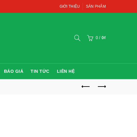
GIỚI THIỆU
SẢN PHẨM
0
/
0
₫
BÁO GIÁ
TIN TỨC
LIÊN HỆ