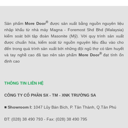
®
Sản phẩm
More Door
được sản xuất bằng nguồn nguyên liệu
nhập khẩu từ nhà máy Magna - Foremost Shd Bhd (Malaysia)
kiểm soát bởi tập đoàn Masonite (Mỹ). Với quy trình sản xuất
được chuẩn hóa, kiểm soát từ nguồn nguyên liệu đầu vào cho
đến trong quá trình sản xuất bởi những đội ngũ thợ có tâm huyết
®
và tay nghề cao đã tạo nên sản phẩm
More Door
đạt tính ổn
định cao
THÔNG TIN LIÊN HỆ
CÔNG TY CỔ PHẦN SX - TM - XNK TRƯỜNG SA
■ Showroom I:
1047 Lũy Bán Bích, P. Tân Thành, Q.Tân Phú
ĐT: (028) 38 490 793 - Fax: (028) 38 490 795