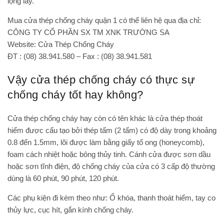
lộng lẫy.
Mua cửa thép chống cháy quận 1 có thể liên hệ qua địa chỉ:
CÔNG TY CỔ PHẦN SX TM XNK TRƯỜNG SA
Website: Cửa Thép Chống Cháy
ĐT : (08) 38.941.580 – Fax : (08) 38.941.581
Vậy cửa thép chống cháy có thực sự
chống cháy tốt hay không?
Cửa thép chống cháy hay còn có tên khác là cửa thép thoát
hiểm được cấu tạo bởi thép tấm (2 tấm) có độ dày trong khoảng
0.8 đến 1.5mm, lõi được làm bằng giấy tổ ong (honeycomb),
foam cách nhiệt hoặc bông thủy tinh. Cánh cửa được sơn dầu
hoặc sơn tĩnh điện, độ chống cháy của cửa có 3 cấp độ thường
dùng là 60 phút, 90 phút, 120 phút.
Các phụ kiện đi kèm theo như: Ổ khóa, thanh thoát hiểm, tay co
thủy lực, cục hít, gắn kính chống cháy.