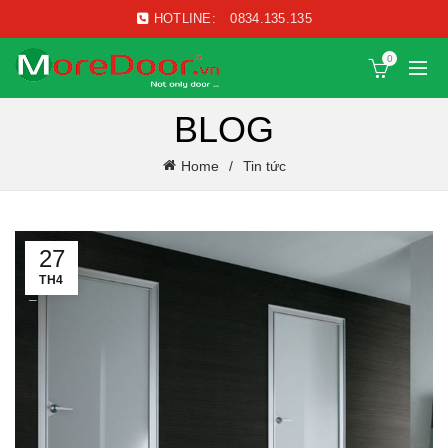
HOTLINE:
0834.135.135
0
BLOG
Home
Tin tức
27
TH4