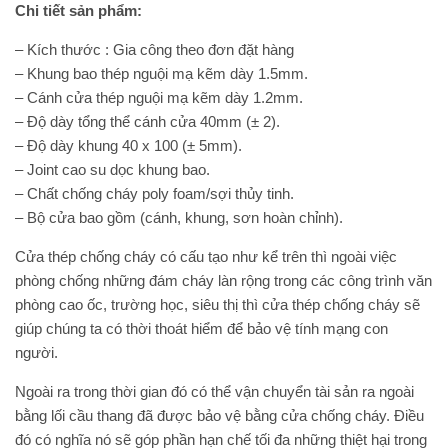
Chi tiết sản phẩm:
– Kích thước : Gia công theo đơn đặt hàng
– Khung bao thép nguội mạ kẽm dày 1.5mm.
– Cánh cửa thép nguội mạ kẽm dày 1.2mm.
– Độ dày tổng thể cánh cửa 40mm (± 2).
– Độ dày khung 40 x 100 (± 5mm).
– Joint cao su dọc khung bao.
– Chất chống cháy poly foam/sợi thủy tinh.
– Bộ cửa bao gồm (cánh, khung, sơn hoàn chỉnh).
Cửa thép chống cháy có cấu tạo như kể trên thì ngoài việc
phòng chống những đám cháy làn rộng trong các công trình văn
phòng cao ốc, trường học, siêu thị thì cửa thép chống cháy sẽ
giúp chúng ta có thời thoát hiểm để bảo vệ tính mạng con
người.
Ngoài ra trong thời gian đó có thể vận chuyển tài sản ra ngoài
bằng lối cầu thang đã được bảo vệ bằng cửa chống cháy. Điều
đó có nghĩa nó sẽ góp phần hạn chế tối đa những thiệt hại trong