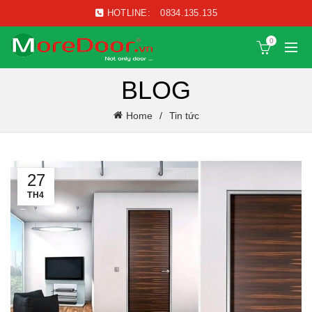
HOTLINE:
0834.135.135
0
BLOG
Home
Tin tức
27
TH4