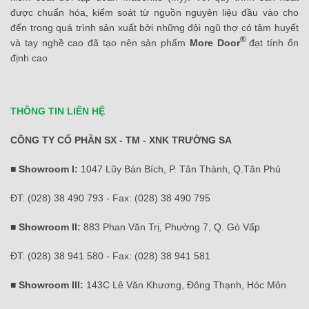
được chuẩn hóa, kiểm soát từ nguồn nguyên liệu đầu vào cho
đến trong quá trình sản xuất bởi những đội ngũ thợ có tâm huyết
®
và tay nghề cao đã tạo nên sản phẩm
More Door
đạt tính ổn
định cao
THÔNG TIN LIÊN HỆ
CÔNG TY CỔ PHẦN SX - TM - XNK TRƯỜNG SA
■ Showroom I:
1047 Lũy Bán Bích, P. Tân Thành, Q.Tân Phú
ĐT: (028) 38 490 793 - Fax: (028) 38 490 795
■ Showroom II:
883 Phan Văn Trị, Phường 7, Q. Gò Vấp
ĐT: (028) 38 941 580 - Fax: (028) 38 941 581
■ Showroom III:
143C Lê Văn Khương, Đông Thạnh, Hóc Môn