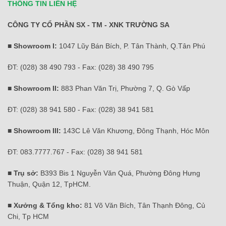
THÔNG TIN LIÊN HỆ
CÔNG TY CỔ PHẦN SX - TM - XNK TRƯỜNG SA
■ Showroom I:
1047 Lũy Bán Bích, P. Tân Thành, Q.Tân Phú
ĐT: (028) 38 490 793 - Fax: (028) 38 490 795
■ Showroom II:
883 Phan Văn Trị, Phường 7, Q. Gò Vấp
ĐT: (028) 38 941 580 - Fax: (028) 38 941 581
■ Showroom III:
143C Lê Văn Khương, Đông Thạnh, Hóc Môn
ĐT: 083.7777.767 - Fax: (028) 38 941 581
■ Trụ sở:
B393 Bis 1 Nguyễn Văn Quá, Phường Đông Hưng
Thuận, Quận 12, TpHCM.
■ Xưởng & Tổng kho:
81 Võ Văn Bích, Tân Thạnh Đông, Củ
Chi, Tp HCM