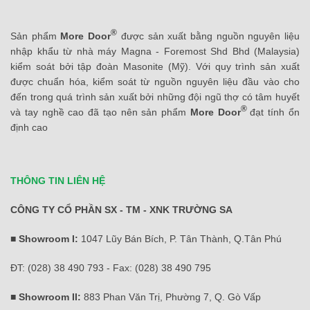
®
Sản phẩm
More Door
được sản xuất bằng nguồn nguyên liệu
nhập khẩu từ nhà máy Magna - Foremost Shd Bhd (Malaysia)
kiểm soát bởi tập đoàn Masonite (Mỹ). Với quy trình sản xuất
được chuẩn hóa, kiểm soát từ nguồn nguyên liệu đầu vào cho
đến trong quá trình sản xuất bởi những đội ngũ thợ có tâm huyết
®
và tay nghề cao đã tạo nên sản phẩm
More Door
đạt tính ổn
định cao
THÔNG TIN LIÊN HỆ
CÔNG TY CỔ PHẦN SX - TM - XNK TRƯỜNG SA
■ Showroom I:
1047 Lũy Bán Bích, P. Tân Thành, Q.Tân Phú
ĐT: (028) 38 490 793 - Fax: (028) 38 490 795
■ Showroom II:
883 Phan Văn Trị, Phường 7, Q. Gò Vấp