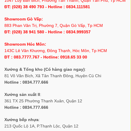
1047 Lũy Bán Bích, Phường Tân Thành, Quận Tân Phú, Tp HCM
ĐT: (028) 38 490 793 - Hotline : 0834.111581
Showroom Gò Vấp:
883 Phan Văn Trị, Phường 7, Quận Gò Vấp, Tp HCM
ĐT: (028) 38 941 580 - Hotline : 0834.999357
Showroom Hóc Môn:
143C Lê Văn Khương, Đông Thạnh, Hóc Môn, Tp HCM
ĐT : 083.7777.767 - Hotline: 0918.65 33 00
Xưởng & Tổng kho (Có hàng giao ngay)
:
81 Võ Văn Bích, Xã Tân Thạnh Đông, Huyện Củ Chi
Hotline : 0834.777.666
Xưởng sản xuất II
:
361 TX 25 Phường Thạnh Xuân, Quận 12
Hotline : 0834.777.666
Xưởng bếp nhựa
:
213 Quốc Lộ 1A, P.Thạnh Lộc, Quận 12