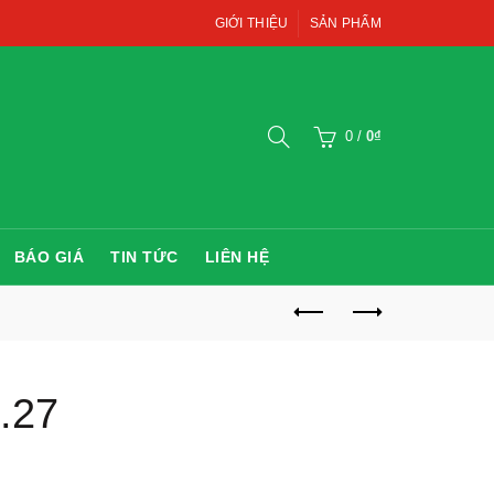
GIỚI THIỆU
SẢN PHẨM
0
/
0
₫
BÁO GIÁ
TIN TỨC
LIÊN HỆ
.27