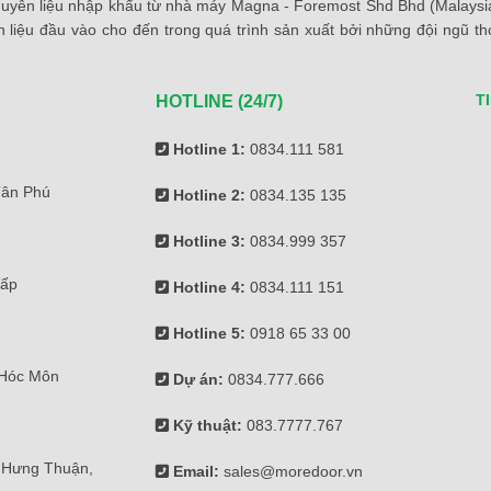
yên liệu nhập khẩu từ nhà máy Magna - Foremost Shd Bhd (Malaysia)
 liệu đầu vào cho đến trong quá trình sản xuất bởi những đội ngũ 
T
HOTLINE (24/7)
Hotline 1:
0834.111 581
Tân Phú
Hotline 2:
0834.135 135
Hotline 3:
0834.999 357
Vấp
Hotline 4:
0834.111 151
Hotline 5:
0918 65 33 00
 Hóc Môn
Dự án:
0834.777.666
Kỹ thuật:
083.7777.767
 Hưng Thuận,
Email:
sales@moredoor.vn