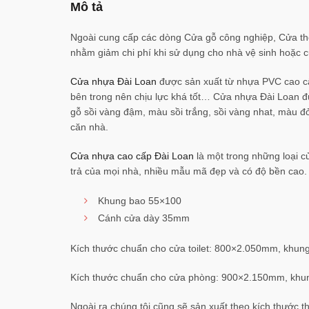
Mô tả
Ngoài cung cấp các dòng Cửa gỗ công nghiệp, Cửa 
nhằm giảm chi phí khi sử dụng cho nhà vệ sinh hoặc 
Cửa nhựa Đài Loan
được sản xuất từ nhựa PVC cao cấ
bên trong nên chịu lực khá tốt… Cửa nhựa Đài Loan đ
gỗ sồi vàng đậm, màu sồi trắng, sồi vàng nhat, màu 
căn nhà.
Cửa nhựa cao cấp Đài Loan
là một trong những loại c
trả của mọi nhà, nhiều mẫu mã đẹp và có độ bền cao.
Khung bao 55×100
Cánh cửa dày 35mm
Kích thước chuẩn cho cửa toilet: 800×2.050mm, khu
Kích thước chuẩn cho cửa phòng: 900×2.150mm, kh
Ngoài ra chúng tôi cũng sẽ sản xuất theo kích thước thự