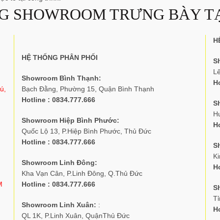
G SHOWROOM TRƯNG BÀY TẠ
H
HỆ THỐNG PHÂN PHỐI
S
L
Showroom Bình Thạnh:
Ho
ú,
Bạch Đằng, Phường 15, Quận Bình Thạnh
Hotline : 0834.777.666
S
H
Showroom Hiệp Bình Phước:
Ho
Quốc Lộ 13, P.Hiệp Bình Phước, Thủ Đức
Hotline : 0834.777.666
S
K
Showroom Linh Đông:
Ho
Kha Vạn Cân, P.Linh Đông, Q.Thủ Đức
M
Hotline : 0834.777.666
S
Tỉ
Showroom Linh Xuân:
:
Ho
QL 1K, P.Linh Xuân, QuậnThủ Đức