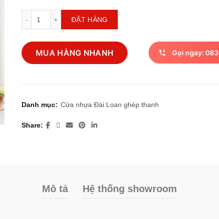
Cửa nhựa Đài Loan MD.27 số lượng
ĐẶT HÀNG
MUA HÀNG NHANH
Gọi ngay: 083
Danh mục:
Cửa nhựa Đài Loan ghép thanh
Share
Mô tả
Hệ thống showroom