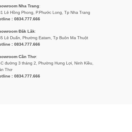
howroom Nha Trang
:
31 Lê Hồng Phong, P.Phước Long, Tp Nha Trang
tline : 0834.777.666
howroom Đăk Lăk
:
35 Lê Duẩn, Phường Eatam, Tp Buôn Ma Thuột
tline : 0834.777.666
howroom Cần Thơ
:
C đường 3 tháng 2, Phường Hưng Lợi, Ninh Kiều,
ần Thơ
tline : 0834.777.666