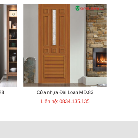
28
Cửa nhựa Đài Loan MD.83
Cửa 
ĐẶT HÀNG
5
Liên hệ: 0834.135.135
Liê