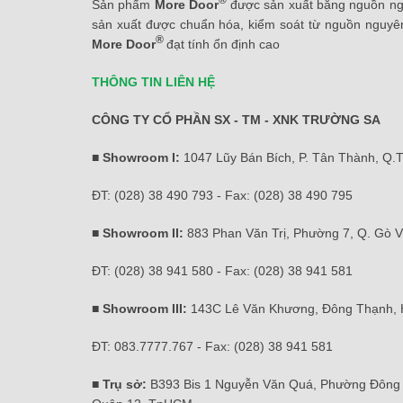
Sản phẩm
More Door
được sản xuất bằng nguồn ngu
sản xuất được chuẩn hóa, kiểm soát từ nguồn nguyên
®
More Door
đạt tính ổn định cao
THÔNG TIN LIÊN HỆ
CÔNG TY CỔ PHẦN SX - TM - XNK TRƯỜNG SA
■ Showroom I:
1047 Lũy Bán Bích, P. Tân Thành, Q.
ĐT: (028) 38 490 793 - Fax: (028) 38 490 795
■ Showroom II:
883 Phan Văn Trị, Phường 7, Q. Gò 
ĐT: (028) 38 941 580 - Fax: (028) 38 941 581
■ Showroom III:
143C Lê Văn Khương, Đông Thạnh,
ĐT: 083.7777.767 - Fax: (028) 38 941 581
■ Trụ sở:
B393 Bis 1 Nguyễn Văn Quá, Phường Đông