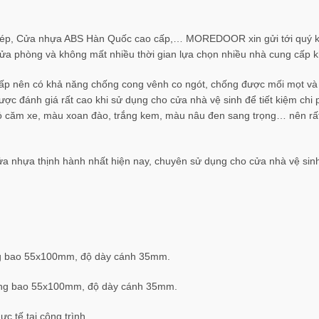
thép, Cửa nhựa ABS Hàn Quốc cao cấp,… MOREDOOR xin gửi tới quý
cửa phòng và không mất nhiều thời gian lựa chọn nhiều nhà cung cấp 
p nên có khả năng chống cong vênh co ngót, chống được mối mọt và 
ược đánh giá rất cao khi sử dụng cho cửa nhà vệ sinh để tiết kiệm ch
đỏ căm xe, màu xoan đào, trắng kem, màu nâu đen sang trọng… nên rất
ửa nhựa thịnh hành nhất hiện nay, chuyên sử dụng cho cửa nhà vệ sin
ng bao 55x100mm, độ dày cánh 35mm.
ung bao 55x100mm, độ dày cánh 35mm.
c tế tại công trình.