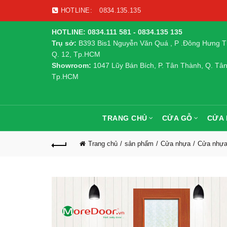
HOTLINE:
0834.135.135
HOTLINE: 0834.111 581 - 0834.135 135
Trụ sở:
B393 Bis1 Nguyễn Văn Quá , P .Đông Hưng T
Q. 12, Tp.HCM
Showroom:
1047 Lũy Bán Bích, P. Tân Thành, Q. Tân
Tp.HCM
TRANG CHỦ
CỬA GỖ
CỬA
Trang chủ
sản phẩm
Cửa nhựa
Cửa nhựa