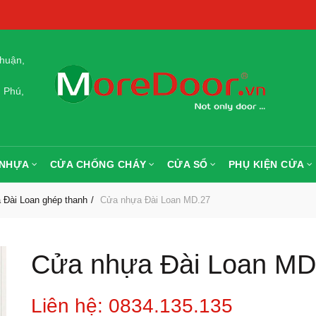
huận,
 Phú,
 NHỰA
CỬA CHỐNG CHÁY
CỬA SỔ
PHỤ KIỆN CỬA
 Đài Loan ghép thanh
Cửa nhựa Đài Loan MD.27
Cửa nhựa Đài Loan MD
Liên hệ: 0834.135.135