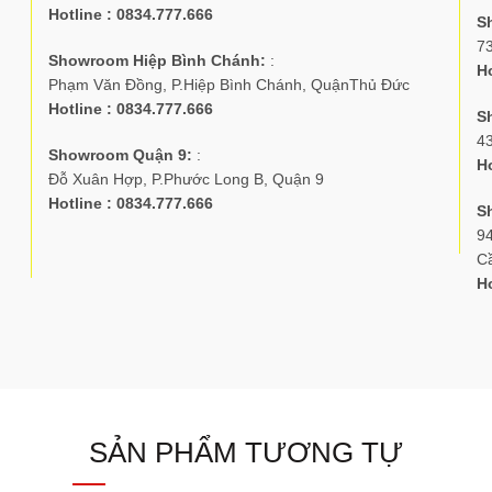
Hotline : 0834.777.666
S
7
Showroom Hiệp Bình Chánh:
:
Ho
Phạm Văn Đồng, P.Hiệp Bình Chánh, QuậnThủ Đức
Hotline : 0834.777.666
S
4
Showroom Quận 9:
:
Ho
Đỗ Xuân Hợp, P.Phước Long B, Quận 9
Hotline : 0834.777.666
S
94
C
Ho
SẢN PHẨM TƯƠNG TỰ