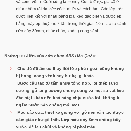
và cong vênh. Cuối cùng là Honey-Comb được gia cố ở
giữa nhằm tối đa việc cách nhiệt và cách âm. Các lớp trên
được liên kết với nhau bằng loại keo đặc biệt và được ép
bằng máy ép thuỷ lực 7 tấn trong thời gian 10h, tạo ra cánh
cửa dày 39mm, chắc chắn, không cong vênh…
Những ưu điểm của
cửa nhựa ABS Hàn Quốc:
Cho dù độ ẩm có thay đổi lớp phủ ngoài cũng không
bị bong, cong vênh hay hư hại gì khác.
Được cấu tạo từ tấm nhựa tổng hợp, lõi thép tăng
cường, gỗ tăng cường chống cong và một số vật liệu
đặc biệt khác nên khả năng chịu nước tốt, không bị
ngấm nước nên chống mối mọt.
Màu sắc cửa, thiết kế giống với gỗ nên vẫn tạo được
cảm giác như gỗ thật. Lớp màu dày 3mm chống trầy
xước, dễ lau chùi và không bị phai màu.