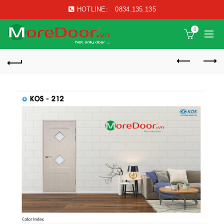
HOTLINE:
0834.135.135
0