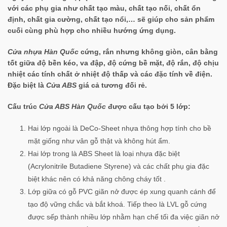
với các phụ gia như chất tạo màu, chất tạo nối, chất ổn
định, chất gia cường, chất tạo nổi,… sẽ giúp cho sản phẩm
cuối cùng phù hợp cho nhiều hướng ứng dụng.
Cửa nhựa Hàn Quốc
cứng, rắn nhưng không giòn, cân bằng
tốt giữa độ bền kéo, va đập, độ cứng bề mặt, độ rắn, độ chịu
nhiệt các tính chất ở nhiệt độ thấp và các đặc tính về điện.
Đặc biệt là
Cửa ABS
giá cả tương đối rẻ.
Cấu trúc
Cửa ABS Hàn Quốc
được cấu tạo bởi 5 lớp:
Hai lớp ngoài là DeCo-Sheet nhựa thông hợp tính cho bề
mặt giống như vân gỗ thật và không hút ẩm.
Hai lớp trong là ABS Sheet là loại nhựa đặc biệt
(Acrylonitrile Butadiene Styrene) và các chất phụ gia đặc
biệt khác nên có khả năng chông cháy tốt .
Lớp giữa có gỗ PVC giãn nở được ép xung quanh cánh để
tạo độ vững chắc và bắt khoá. Tiếp theo là LVL gỗ cứng
được sếp thành nhiều lớp nhằm hạn chế tối đa việc giãn nở