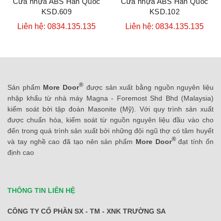
Cửa nhựa ABS Hàn Quốc
Cửa nhựa ABS Hàn Quốc
KSD.609
KSD.102
Liên hệ: 0834.135.135
Liên hệ: 0834.135.135
®
Sản phẩm
More Door
được sản xuất bằng nguồn nguyên liệu
nhập khẩu từ nhà máy Magna - Foremost Shd Bhd (Malaysia)
kiểm soát bởi tập đoàn Masonite (Mỹ). Với quy trình sản xuất
được chuẩn hóa, kiểm soát từ nguồn nguyên liệu đầu vào cho
đến trong quá trình sản xuất bởi những đội ngũ thợ có tâm huyết
®
và tay nghề cao đã tạo nên sản phẩm
More Door
đạt tính ổn
định cao
THÔNG TIN LIÊN HỆ
CÔNG TY CỔ PHẦN SX - TM - XNK TRƯỜNG SA