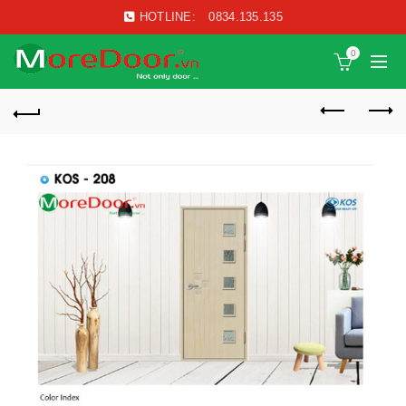
HOTLINE:
0834.135.135
0