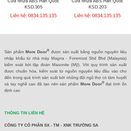
Cửa nhựa ABS Hàn Quốc
Cửa nhựa ABS Hàn Quốc
KSD.305
KSD.203
Liên hệ: 0834.135.135
Liên hệ: 0834.135.135
®
Sản phẩm
More Door
được sản xuất bằng nguồn nguyên liệu
nhập khẩu từ nhà máy Magna - Foremost Shd Bhd (Malaysia)
kiểm soát bởi tập đoàn Masonite (Mỹ). Với quy trình sản xuất
được chuẩn hóa, kiểm soát từ nguồn nguyên liệu đầu vào cho
đến trong quá trình sản xuất bởi những đội ngũ thợ có tâm huyết
®
và tay nghề cao đã tạo nên sản phẩm
More Door
đạt tính ổn
định cao
THÔNG TIN LIÊN HỆ
CÔNG TY CỔ PHẦN SX - TM - XNK TRƯỜNG SA