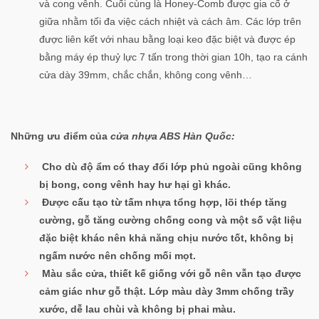
và cong vênh. Cuối cùng là Honey-Comb được gia cố ở
giữa nhằm tối đa việc cách nhiệt và cách âm. Các lớp trên
được liên kết với nhau bằng loại keo đặc biệt và được ép
bằng máy ép thuỷ lực 7 tấn trong thời gian 10h, tạo ra cánh
cửa dày 39mm, chắc chắn, không cong vênh…
Những ưu điểm của
cửa nhựa ABS Hàn Quốc:
Cho dù độ ẩm có thay đổi lớp phủ ngoài cũng không
bị bong, cong vênh hay hư hại gì khác.
Được cấu tạo từ tấm nhựa tổng hợp, lõi thép tăng
cường, gỗ tăng cường chống cong và một số vật liệu
đặc biệt khác nên khả năng chịu nước tốt, không bị
ngấm nước nên chống mối mọt.
Màu sắc cửa, thiết kế giống với gỗ nên vẫn tạo được
cảm giác như gỗ thật. Lớp màu dày 3mm chống trầy
xước, dễ lau chùi và không bị phai màu.