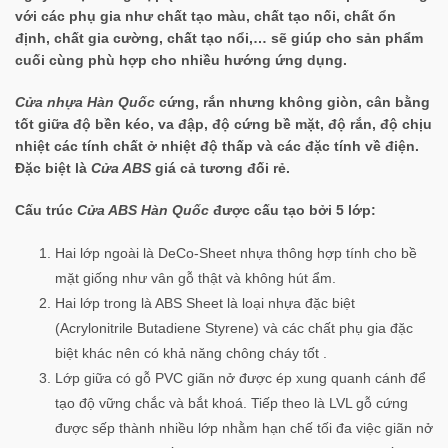
với các phụ gia như chất tạo màu, chất tạo nối, chất ổn
định, chất gia cường, chất tạo nổi,… sẽ giúp cho sản phẩm
cuối cùng phù hợp cho nhiều hướng ứng dụng.
Cửa nhựa Hàn Quốc
cứng, rắn nhưng không giòn, cân bằng
tốt giữa độ bền kéo, va đập, độ cứng bề mặt, độ rắn, độ chịu
nhiệt các tính chất ở nhiệt độ thấp và các đặc tính về điện.
Đặc biệt là
Cửa ABS
giá cả tương đối rẻ.
Cấu trúc
Cửa ABS Hàn Quốc
được cấu tạo bởi 5 lớp:
Hai lớp ngoài là DeCo-Sheet nhựa thông hợp tính cho bề
mặt giống như vân gỗ thật và không hút ẩm.
Hai lớp trong là ABS Sheet là loại nhựa đặc biệt
(Acrylonitrile Butadiene Styrene) và các chất phụ gia đặc
biệt khác nên có khả năng chông cháy tốt .
Lớp giữa có gỗ PVC giãn nở được ép xung quanh cánh để
tạo độ vững chắc và bắt khoá. Tiếp theo là LVL gỗ cứng
được sếp thành nhiều lớp nhằm hạn chế tối đa việc giãn nở