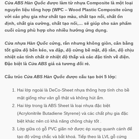
Cửa ABS Hàn Quốc
được làm từ nhựa Composite là một loại
nguyên liệu tổng hợp (WPC – Wood Plastic Composite cùng
với các phụ gia như chất tạo màu, chất tạo nối, chất ổn
định, chất gia cường, chất tạo nổi,… sẽ giúp cho sản phẩm
cuối cùng phù hợp cho nhiều hướng ứng dụng.
Cửa nhựa Hàn Quốc
cứng, rắn nhưng không giòn, cân bằng
tốt giữa độ bền kéo, va đập, độ cứng bề mặt, độ rắn, độ chịu
nhiệt các tính chất ở nhiệt độ thấp và các đặc tính về điện.
Đặc biệt là
Cửa ABS
giá cả tương đối rẻ.
Cấu trúc
Cửa ABS Hàn Quốc
được cấu tạo bởi 5 lớp:
Hai lớp ngoài là DeCo-Sheet nhựa thông hợp tính cho bề
mặt giống như vân gỗ thật và không hút ẩm.
Hai lớp trong là ABS Sheet là loại nhựa đặc biệt
(Acrylonitrile Butadiene Styrene) và các chất phụ gia đặc
biệt khác nên có khả năng chông cháy tốt .
Lớp giữa có gỗ PVC giãn nở được ép xung quanh cánh để
tạo độ vững chắc và bắt khoá. Tiếp theo là LVL gỗ cứng