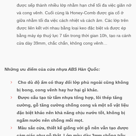
được sếp thành nhiều lớp nhằm hạn chế tối đa việc giãn nở
và cong vênh. Cuối cùng là Honey-Comb được gia cố ở
giữa nhằm tối đa việc cách nhiệt và cách âm. Các lớp trên
được liên kết với nhau bằng loại keo đặc biệt và được ép
bằng máy ép thuỷ lực 7 tấn trong thời gian 10h, tạo ra cánh
cửa dày 39mm, chắc chắn, không cong vênh…
Những ưu điểm của
cửa nhựa ABS Hàn Quốc:
Cho dù độ ẩm có thay đổi lớp phủ ngoài cũng không
bị bong, cong vênh hay hư hại gì khác.
Được cấu tạo từ tấm nhựa tổng hợp, lõi thép tăng
cường, gỗ tăng cường chống cong và một số vật liệu
đặc biệt khác nên khả năng chịu nước tốt, không bị
ngấm nước nên chống mối mọt.
Màu sắc cửa, thiết kế giống với gỗ nên vẫn tạo được
cảm giác như gỗ thật. Lớp màu dày 3mm chống trầy