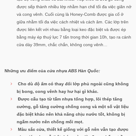
được sếp thành nhiều lớp nhằm hạn chế tối đa việc giãn nở
và cong vênh. Cuối cùng là Honey-Comb được gia cố ở
giữa nhằm tối đa việc cách nhiệt và cách âm. Các lớp trên
được liên kết với nhau bằng loại keo đặc biệt và được ép
bằng máy ép thuỷ lực 7 tấn trong thời gian 10h, tạo ra cánh
cửa dày 39mm, chắc chắn, không cong vênh…
Những ưu điểm của
cửa nhựa ABS Hàn Quốc:
Cho dù độ ẩm có thay đổi lớp phủ ngoài cũng không
bị bong, cong vênh hay hư hại gì khác.
Được cấu tạo từ tấm nhựa tổng hợp, lõi thép tăng
cường, gỗ tăng cường chống cong và một số vật liệu
đặc biệt khác nên khả năng chịu nước tốt, không bị
ngấm nước nên chống mối mọt.
Màu sắc cửa, thiết kế giống với gỗ nên vẫn tạo được