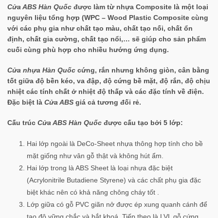
Cửa ABS Hàn Quốc
được làm từ nhựa Composite là một loại
nguyên liệu tổng hợp (WPC – Wood Plastic Composite cùng
với các phụ gia như chất tạo màu, chất tạo nối, chất ổn
định, chất gia cường, chất tạo nổi,… sẽ giúp cho sản phẩm
cuối cùng phù hợp cho nhiều hướng ứng dụng.
Cửa nhựa Hàn Quốc
cứng, rắn nhưng không giòn, cân bằng
tốt giữa độ bền kéo, va đập, độ cứng bề mặt, độ rắn, độ chịu
nhiệt các tính chất ở nhiệt độ thấp và các đặc tính về điện.
Đặc biệt là
Cửa ABS
giá cả tương đối rẻ.
Cấu trúc
Cửa ABS Hàn Quốc
được cấu tạo bởi 5 lớp:
Hai lớp ngoài là DeCo-Sheet nhựa thông hợp tính cho bề
mặt giống như vân gỗ thật và không hút ẩm.
Hai lớp trong là ABS Sheet là loại nhựa đặc biệt
(Acrylonitrile Butadiene Styrene) và các chất phụ gia đặc
biệt khác nên có khả năng chông cháy tốt .
Lớp giữa có gỗ PVC giãn nở được ép xung quanh cánh để
tạo độ vững chắc và bắt khoá. Tiếp theo là LVL gỗ cứng