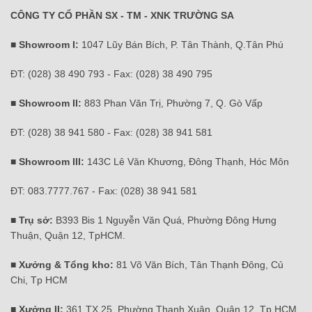
CÔNG TY CỔ PHẦN SX - TM - XNK TRƯỜNG SA
■ Showroom I:
1047 Lũy Bán Bích, P. Tân Thành, Q.Tân Phú
ĐT: (028) 38 490 793 - Fax: (028) 38 490 795
■ Showroom II:
883 Phan Văn Trị, Phường 7, Q. Gò Vấp
ĐT: (028) 38 941 580 - Fax: (028) 38 941 581
■ Showroom III:
143C Lê Văn Khương, Đông Thạnh, Hóc Môn
ĐT: 083.7777.767 - Fax: (028) 38 941 581
■ Trụ sở:
B393 Bis 1 Nguyễn Văn Quá, Phường Đông Hưng
Thuận, Quận 12, TpHCM.
■ Xưởng & Tổng kho:
81 Võ Văn Bích, Tân Thạnh Đông, Củ
Chi, Tp HCM
■ Xưởng II:
361 TX 25, Phường Thạnh Xuân, Quận 12, Tp HCM