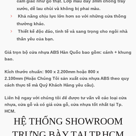
cảm giác như gỗ thật. Lớp màu dày 3mm chống trầy
xước, dễ lau chùi và không bị phai màu.
Khả năng chịu lực lớn hơn so với những cửa thông
thường khác.
Thiết kế độc đáo, tinh tế và sang trọng cho ngôi nhà
thân yêu của bạn.
Giá trọn bộ cửa nhựa ABS Hàn Quốc bao gồm:
cánh + khung
bao
.
Kích thước chuẩn:
900 x 2.200mm hoặc 800 x
2.100mm
(Hoặc Chúng Tôi sản xuất cửa nhựa ABS theo
quy
cách thực tế
mà Quý Khách Hàng yêu cầu).
Liên hệ ngay với chúng tôi để được tư vấn về các loại cửa
nhựa, cửa gỗ và có giá cửa gỗ, cửa nhựa tốt nhất tại Tp.
HCM.
HỆ THỐNG SHOWROOM
TRƯNG BÀY TẠI TP.HCM