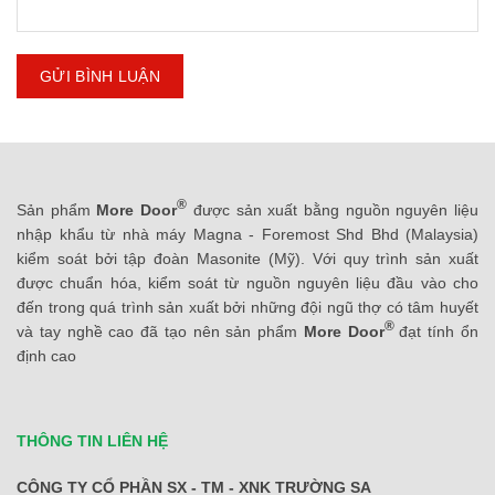
®
Sản phẩm
More Door
được sản xuất bằng nguồn nguyên liệu
nhập khẩu từ nhà máy Magna - Foremost Shd Bhd (Malaysia)
kiểm soát bởi tập đoàn Masonite (Mỹ). Với quy trình sản xuất
được chuẩn hóa, kiểm soát từ nguồn nguyên liệu đầu vào cho
đến trong quá trình sản xuất bởi những đội ngũ thợ có tâm huyết
®
và tay nghề cao đã tạo nên sản phẩm
More Door
đạt tính ổn
định cao
THÔNG TIN LIÊN HỆ
CÔNG TY CỔ PHẦN SX - TM - XNK TRƯỜNG SA