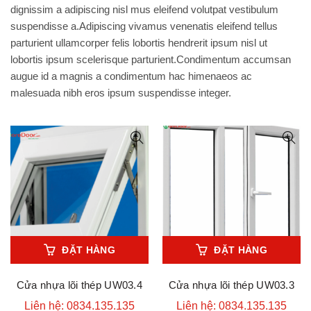
dignissim a adipiscing nisl mus eleifend volutpat vestibulum
suspendisse a.Adipiscing vivamus venenatis eleifend tellus
parturient ullamcorper felis lobortis hendrerit ipsum nisl ut
lobortis ipsum scelerisque parturient.Condimentum accumsan
augue id a magnis a condimentum hac himenaeos ac
malesuada nibh eros ipsum suspendisse integer.
ĐẶT HÀNG
ĐẶT HÀNG
Cửa nhựa lõi thép UW03.4
Cửa nhựa lõi thép UW03.3
Liên hệ: 0834.135.135
Liên hệ: 0834.135.135