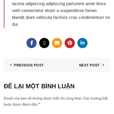
lacinia adipiscing adipiscing parturient amet litora
velit consectetur etiam a suspendisse fames
blandit diam vehicula facilisis cras condimentum mi
dui.
PREVIOUS POST
NEXT POST
ĐỂ LẠI MỘT BÌNH LUẬN
Email của bạn sẽ không được hiển thị công khai.
Các trường bắt
*
buộc được đánh dấu