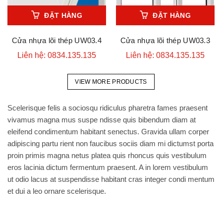
ĐẶT HÀNG
ĐẶT HÀNG
Cửa nhựa lõi thép UW03.4
Cửa nhựa lõi thép UW03.3
Liên hệ: 0834.135.135
Liên hệ: 0834.135.135
VIEW MORE PRODUCTS
Scelerisque felis a sociosqu ridiculus pharetra fames praesent
vivamus magna mus suspe ndisse quis bibendum diam at
eleifend condimentum habitant senectus. Gravida ullam corper
adipiscing partu rient non faucibus sociis diam mi dictumst porta
proin primis magna netus platea quis rhoncus quis vestibulum
eros lacinia dictum fermentum praesent. A in lorem vestibulum
ut odio lacus at suspendisse habitant cras integer condi mentum
et dui a leo ornare scelerisque.