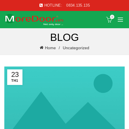
HOTLINE:
0834.135.135
0
BLOG
Home
Uncategorized
23
TH1