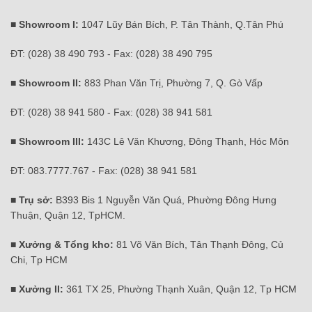
■ Showroom I:
1047 Lũy Bán Bích, P. Tân Thành, Q.Tân Phú
ĐT: (028) 38 490 793 - Fax: (028) 38 490 795
■ Showroom II:
883 Phan Văn Trị, Phường 7, Q. Gò Vấp
ĐT: (028) 38 941 580 - Fax: (028) 38 941 581
■ Showroom III:
143C Lê Văn Khương, Đông Thạnh, Hóc Môn
ĐT: 083.7777.767 - Fax: (028) 38 941 581
■ Trụ sở:
B393 Bis 1 Nguyễn Văn Quá, Phường Đông Hưng
Thuận, Quận 12, TpHCM.
■ Xưởng & Tổng kho:
81 Võ Văn Bích, Tân Thạnh Đông, Củ
Chi, Tp HCM
■ Xưởng II:
361 TX 25, Phường Thạnh Xuân, Quận 12, Tp HCM