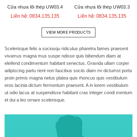
Cửa nhựa lõi thép UW03.4
Cửa nhựa lõi thép UW03.3
Liên hệ: 0834.135.135
Liên hệ: 0834.135.135
VIEW MORE PRODUCTS
Scelerisque felis a sociosqu ridiculus pharetra fames praesent
vivamus magna mus suspe ndisse quis bibendum diam at
eleifend condimentum habitant senectus. Gravida ullam corper
adipiscing partu rient non faucibus sociis diam mi dictumst porta
proin primis magna netus platea quis rhoncus quis vestibulum
eros lacinia dictum fermentum praesent. A in lorem vestibulum
ut odio lacus at suspendisse habitant cras integer condi mentum
et dui a leo ornare scelerisque.