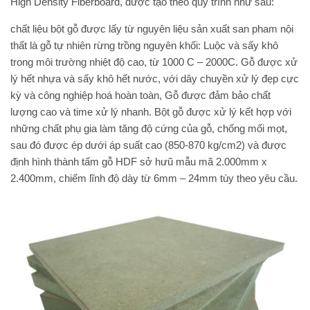
High Density Fiberboard, được tạo theo quy trình như sau:
chất liệu bột gỗ được lấy từ nguyên liệu sản xuất san pham nội
thất là gỗ tự nhiên rừng trồng nguyên khối: Luộc và sấy khô
trong môi trường nhiệt độ cao, từ 1000 C – 2000C. Gỗ được xử
lý hết nhựa và sấy khô hết nước, với dây chuyền xử lý đẹp cực
kỳ và công nghiệp hoá hoàn toàn, Gỗ được đảm bảo chất
lượng cao và time xử lý nhanh. Bột gỗ được xử lý kết hợp với
những chất phụ gia làm tăng độ cứng của gỗ, chống mối mọt,
sau đó được ép dưới áp suất cao (850-870 kg/cm2) và được
định hình thành tấm gỗ HDF sở hưũ mẫu mã 2.000mm x
2.400mm, chiếm lĩnh độ dày từ 6mm – 24mm tùy theo yêu cầu.