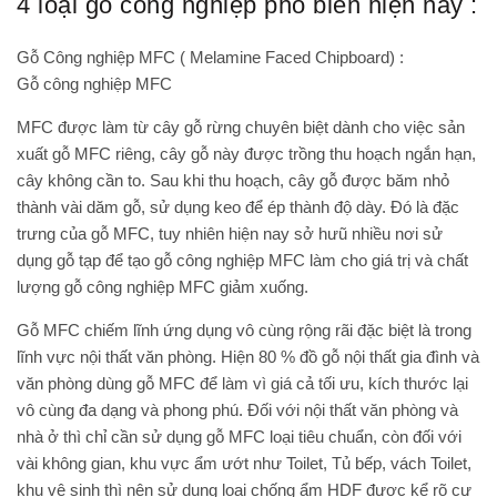
4 loại gỗ công nghiệp phổ biến hiện nay :
Gỗ Công nghiệp MFC ( Melamine Faced Chipboard) :
Gỗ công nghiệp MFC
MFC được làm từ cây gỗ rừng chuyên biệt dành cho việc sản
xuất gỗ MFC riêng, cây gỗ này được trồng thu hoạch ngắn hạn,
cây không cần to. Sau khi thu hoạch, cây gỗ được băm nhỏ
thành vài dăm gỗ, sử dụng keo để ép thành độ dày. Đó là đặc
trưng của gỗ MFC, tuy nhiên hiện nay sở hưũ nhiều nơi sử
dụng gỗ tạp để tạo gỗ công nghiệp MFC làm cho giá trị và chất
lượng gỗ công nghiệp MFC giảm xuống.
Gỗ MFC chiếm lĩnh ứng dụng vô cùng rộng rãi đặc biệt là trong
lĩnh vực nội thất văn phòng. Hiện 80 % đồ gỗ nội thất gia đình và
văn phòng dùng gỗ MFC để làm vì giá cả tối ưu, kích thước lại
vô cùng đa dạng và phong phú. Đối với nội thất văn phòng và
nhà ở thì chỉ cần sử dụng gỗ MFC loại tiêu chuẩn, còn đối với
vài không gian, khu vực ẩm ướt như Toilet, Tủ bếp, vách Toilet,
khu vệ sinh thì nên sử dụng loại chống ẩm HDF được kể rõ cư