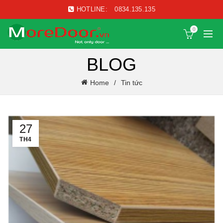
HOTLINE:
0834.135.135
0
BLOG
Home
Tin tức
27
TH4