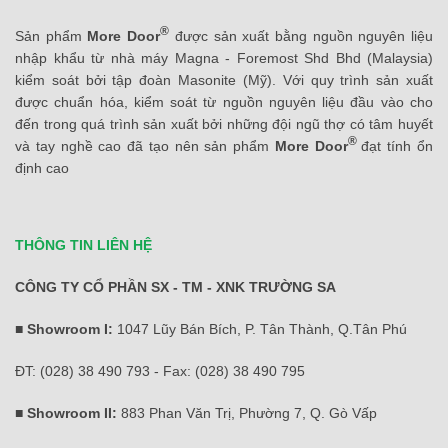
®
Sản phẩm
More Door
được sản xuất bằng nguồn nguyên liệu
nhập khẩu từ nhà máy Magna - Foremost Shd Bhd (Malaysia)
kiểm soát bởi tập đoàn Masonite (Mỹ). Với quy trình sản xuất
được chuẩn hóa, kiểm soát từ nguồn nguyên liệu đầu vào cho
đến trong quá trình sản xuất bởi những đội ngũ thợ có tâm huyết
®
và tay nghề cao đã tạo nên sản phẩm
More Door
đạt tính ổn
định cao
THÔNG TIN LIÊN HỆ
CÔNG TY CỔ PHẦN SX - TM - XNK TRƯỜNG SA
■ Showroom I:
1047 Lũy Bán Bích, P. Tân Thành, Q.Tân Phú
ĐT: (028) 38 490 793 - Fax: (028) 38 490 795
■ Showroom II:
883 Phan Văn Trị, Phường 7, Q. Gò Vấp