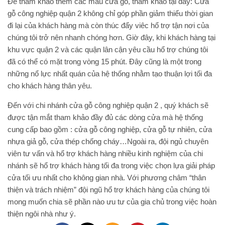
Để tham khảo thêm các mẫu cửa gỗ, tham khảo tại đây: Cửa
gỗ công nghiệp quận 2 không chỉ góp phần giảm thiểu thời gian
đi lại của khách hàng mà còn thúc đẩy viêc hổ trợ tận nơi của
chúng tôi trở nên nhanh chóng hơn. Giờ đây, khi khách hàng tại
khu vực quận 2 và các quận lân cận yêu cầu hổ trợ chúng tôi
đã có thể có mặt trong vòng 15 phút. Đây cũng là một trong
những nổ lực nhất quán của hệ thống nhằm tạo thuận lợi tối đa
cho khách hàng thân yêu.
Đến với chi nhánh cửa gỗ công nghiệp quận 2 , quý khách sẽ
được tận mắt tham khảo đầy đủ các dòng cửa mà hệ thống
cung cấp bao gồm : cửa gỗ công nghiệp, cửa gỗ tự nhiên, cửa
nhựa giả gỗ, cửa thép chống cháy…Ngoài ra, đội ngủ chuyên
viên tư vấn và hổ trợ khách hàng nhiều kinh nghiệm của chi
nhánh sẽ hổ trợ khách hàng tối đa trong việc chọn lựa giải pháp
cửa tối ưu nhất cho không gian nhà. Với phương châm “thân
thiện và trách nhiệm” đội ngũ hổ trợ khách hàng của chúng tôi
mong muốn chia sẽ phần nào ưu tư của gia chủ trong việc hoàn
thiện ngôi nhà như ý.