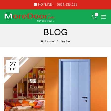
HOTLINE:
0834.135.135
0
BLOG
Home
Tin tức
27
TH4