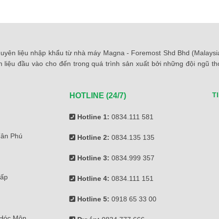
yên liệu nhập khẩu từ nhà máy Magna - Foremost Shd Bhd (Malaysia)
 liệu đầu vào cho đến trong quá trình sản xuất bởi những đội ngũ 
T
HOTLINE (24/7)
Hotline 1:
0834.111 581
Tân Phú
Hotline 2:
0834.135 135
Hotline 3:
0834.999 357
Vấp
Hotline 4:
0834.111 151
Hotline 5:
0918 65 33 00
 Hóc Môn