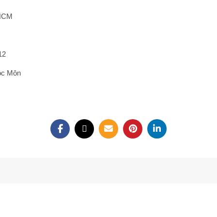
 HCM
12
óc Môn