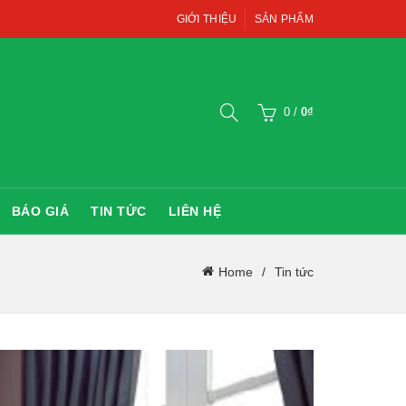
GIỚI THIỆU
SẢN PHẨM
0
/
0
₫
BÁO GIÁ
TIN TỨC
LIÊN HỆ
Home
Tin tức