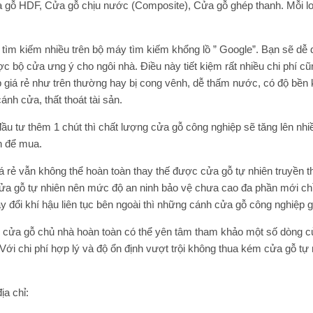
 gỗ HDF, Cửa gỗ chịu nước (Composite), Cửa gỗ ghép thanh. Mỗi l
 tìm kiếm nhiều trên bộ máy tìm kiếm khổng lồ ” Google”. Bạn sẽ dễ 
được bộ cửa ưng ý cho ngôi nhà. Điều này tiết kiệm rất nhiều chi phí
 giá rẻ như trên thường hay bị cong vênh, dễ thấm nước, có độ bền k
nh cửa, thất thoát tài sản.
ầu tư thêm 1 chút thì chất lượng cửa gỗ công nghiệp sẽ tăng lên nhi
n để mua.
iá rẻ vẫn không thể hoàn toàn thay thế được cửa gỗ tự nhiên truyền 
a gỗ tự nhiên nên mức độ an ninh bảo vệ chưa cao đa phần mới chỉ 
y đổi khí hậu liên tục bên ngoài thì những cánh cửa gỗ công nghiệp 
n cửa gỗ chủ nhà hoàn toàn có thể yên tâm tham khảo một số dòng c
ới chi phí hợp lý và độ ổn định vượt trội không thua kém cửa gỗ tự
ịa chỉ: