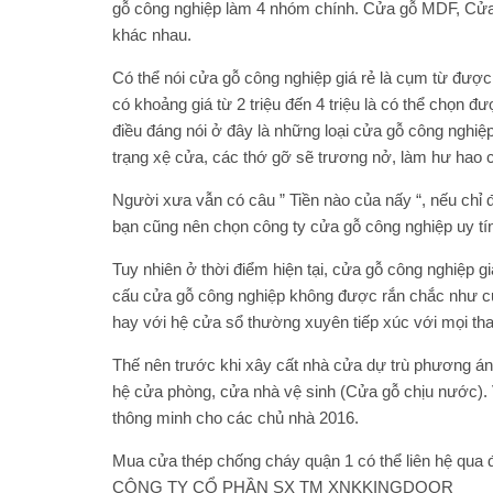
gỗ công nghiệp làm 4 nhóm chính. Cửa gỗ MDF, Cửa
khác nhau.
Có thể nói cửa gỗ công nghiệp giá rẻ là cụm từ được
có khoảng giá từ 2 triệu đến 4 triệu là có thể chọn 
điều đáng nói ở đây là những loại cửa gỗ công nghiệp
trạng xệ cửa, các thớ gỡ sẽ trương nở, làm hư hao cá
Người xưa vẫn có câu ” Tiền nào của nấy “, nếu chỉ đ
bạn cũng nên chọn công ty cửa gỗ công nghiệp uy tí
Tuy nhiên ở thời điểm hiện tại, cửa gỗ công nghiệp g
cấu cửa gỗ công nghiệp không được rắn chắc như cử
hay với hệ cửa sổ thường xuyên tiếp xúc với mọi tha
Thế nên trước khi xây cất nhà cửa dự trù phương á
hệ cửa phòng, cửa nhà vệ sinh (Cửa gỗ chịu nước). V
thông minh cho các chủ nhà 2016.
Mua cửa thép chống cháy quận 1 có thể liên hệ qua đ
CÔNG TY CỔ PHẦN SX TM XNKKINGDOOR