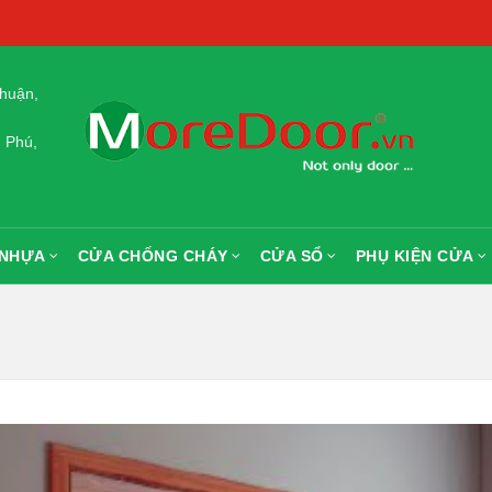
huận,
 Phú,
 NHỰA
CỬA CHỐNG CHÁY
CỬA SỔ
PHỤ KIỆN CỬA