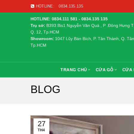
HOTLINE:
0834.135.135
HOTLINE: 0834.111 581 - 0834.135 135
Trụ sở:
B393 Bis1 Nguyễn Văn Quá , P .Đông Hưng T
Q. 12, Tp.HCM
Showroom:
1047 Lũy Bán Bích, P. Tân Thành, Q. Tân
Tp.HCM
TRANG CHỦ
CỬA GỖ
CỬA
BLOG
27
TH4