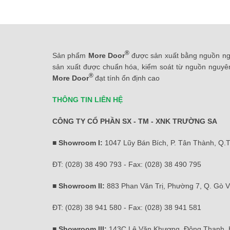
®
Sản phẩm
More Door
được sản xuất bằng nguồn ngu
sản xuất được chuẩn hóa, kiểm soát từ nguồn nguyên
®
More Door
đạt tính ổn định cao
THÔNG TIN LIÊN HỆ
CÔNG TY CỔ PHẦN SX - TM - XNK TRƯỜNG SA
■ Showroom I:
1047 Lũy Bán Bích, P. Tân Thành, Q.
ĐT: (028) 38 490 793 - Fax: (028) 38 490 795
■ Showroom II:
883 Phan Văn Trị, Phường 7, Q. Gò 
ĐT: (028) 38 941 580 - Fax: (028) 38 941 581
■ Showroom III:
143C Lê Văn Khương, Đông Thạnh,