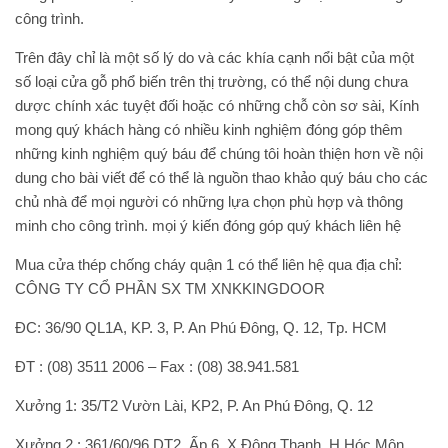
công trình.
Trên đây chỉ là một số lý do và các khía cạnh nổi bật của một
số loại cửa gỗ phổ biến trên thị trường, có thể nội dung chưa
dược chính xác tuyệt đối hoặc có những chỗ còn sơ sài, Kính
mong quý khách hàng có nhiều kinh nghiệm đóng góp thêm
những kinh nghiệm quý báu để chúng tôi hoàn thiện hơn về nội
dung cho bài viết để có thể là nguồn thao khảo quý báu cho các
chủ nhà để mọi người có những lựa chọn phù hợp và thông
minh cho công trình. mọi ý kiến đóng góp quý khách liên hệ
Mua cửa thép chống cháy quận 1 có thể liên hệ qua địa chỉ:
CÔNG TY CỔ PHẦN SX TM XNKKINGDOOR
ĐC: 36/90 QL1A, KP. 3, P. An Phú Đông, Q. 12, Tp. HCM
ĐT : (08) 3511 2006 – Fax : (08) 38.941.581
Xưởng 1: 35/T2 Vườn Lài, KP2, P. An Phú Đông, Q. 12
Xưởng 2 : 361/60/96 DT2, Ấp 6, X.Đông Thạnh, H.Hóc Môn