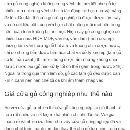
cửa gỗ công nghiệp không cong vênh do thời tiết như gỗ tự
nhiên, mà chỉ cong vênh khi có tác động cơ học như vật nặng
đè lên. Do đặc thù của gỗ công nghiệp là được được tẩm sấy
và có cốt liệu bột cùng với hợp chất chống mối mọt bên trong
nên hoàn toàn không bị mối mọt. Hiện nay gỗ công nghiệp có
nhiều loại như: HDF, MDF, ván ép, ván dăm (mùn cưa ép)
những tấm ván thường dễ hút ẩm và không chịu được nước,
chỉ có những tấm được tẩm hóa chất và xử lý keo ép (tấm gỗ
có lõi mầu xanh) thì mới chống được ẩm nhưng không chịu
được nước lâu (gỗ nào xử lý tốt có thể ngâm trong nước 24h).
Ngoài ra trong quá trình làm đồ, gỗ các tấm gỗ đều được dán
kín 4 cạnh nên hạn chế tối đa khí ẩm thâm nhập vào.
Giá cửa gỗ công nghiệp như thế nào
So với cửa gỗ tự nhiên thì cửa gỗ công nghiệp có giá thành rẻ
hơn rất nhiều và tiết kiệm khá nhiều chi phí đầu tư. Với giá
thành rẻ và nhiều ưu điểm như vậy cửa gỗ công nghiệp đã và
đang phát triển mạnh mẽ dần thay thế cho gỗ tự nhiên trong các