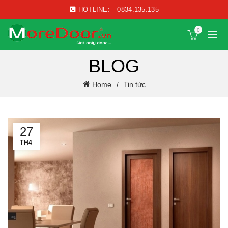
HOTLINE:
0834.135.135
0
BLOG
Home
Tin tức
27
TH4