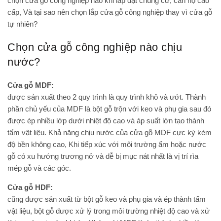
chọn cửa gỗ công nghiệp nào khi lắp đặt chung cư, căn hộ cao
cấp, Và tại sao nên chọn lắp cửa gỗ công nghiệp thay vì cửa gỗ
tự nhiên?
Chọn cửa gỗ công nghiệp nào chịu
nước?
Cửa gỗ MDF:
được sản xuất theo 2 quy trình là quy trình khô và ướt. Thành
phần chủ yếu của MDF là bột gỗ trộn với keo và phụ gia sau đó
được ép nhiều lớp dưới nhiệt độ cao và áp suất lớn tạo thành
tấm vật liệu. Khả năng chịu nước của cửa gỗ MDF cực kỳ kém
độ bền không cao, Khi tiếp xúc với môi trường ẩm hoặc nước
gỗ có xu hướng trương nở và dễ bị mục nát nhất là vị trí rìa
mép gỗ và các góc.
Cửa gỗ HDF:
cũng được sản xuất từ bột gỗ keo và phụ gia và ép thành tấm
vật liệu, bột gỗ được xử lý trong môi trường nhiệt độ cao và xử