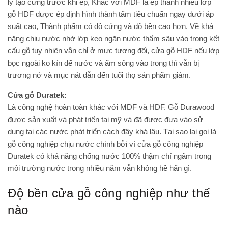
lý tạo cứng trước khi ép, Khác với MDF là ép thành nhiều lớp
gỗ HDF được ép định hình thành tấm tiêu chuẩn ngay dưới áp
suất cao, Thành phẩm có độ cứng và độ bền cao hơn. Về khả
năng chịu nước nhờ lớp keo ngăn nước thấm sâu vào trong kết
cấu gỗ tuy nhiên vẫn chỉ ở mưc tương đối, cửa gỗ HDF nếu lớp
bọc ngoài ko kín để nước và ẩm sông vào trong thì vẫn bị
trương nở và mục nát dẫn đến tuổi thọ sản phẩm giảm.
Cửa gỗ Duratek:
Là công nghệ hoàn toàn khác với MDF và HDF. Gỗ Durawood
được sản xuất và phát triển tại mỹ và đã được đưa vào sử
dụng tại các nước phát triển cách đây khá lâu. Tại sao lại gọi là
gỗ công nghiệp chịu nước chính bởi vì cửa gỗ công nghiệp
Duratek có khả năng chống nước 100% thậm chí ngâm trong
môi trường nước trong nhiều năm vẫn không hề hấn gì.
Độ bền cửa gỗ công nghiệp như thế
nào