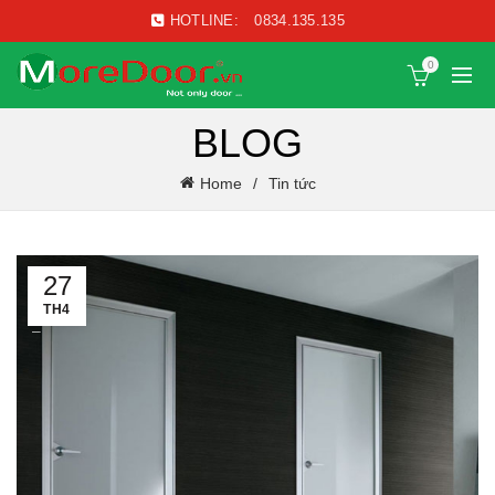
HOTLINE:
0834.135.135
0
BLOG
Home
Tin tức
27
TH4