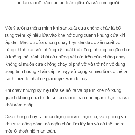
nó tạo ra một rào cản an toàn giữa lửa và con người.
Một ý tưởng thông minh khi sản xuất cửa chống cháy là bổ
sung thêm ký hiệu lửa vào khe hở xung quanh khung cửa khi
lắp đặt. Mặc dù cửa chống cháy hiện đại được sản xuất vô
cùng chính xác với những kỹ thuật thủ công, nhưng nó gần như
là không thể tránh khỏi có những vết nứt trên cửa chống cháy.
Không ai muốn cửa chống cháy bị phá vỡ và trở nên vô dụng
trong tình huống khẩn cấp, vì vậy sử dụng kí hiệu lửa có thể là
cách thực tế nhất để giải quyết vấn đề này.
Khi cháy những ký hiệu lửa sẽ nở ra và bịt kín khe hở xung
quanh khung cửa từ đó sẽ tạo ra một rào cản ngăn chặn lửa và
khói xâm nhập.
Cửa chống cháy rất quan trọng đối với mọi nhà, văn phòng và
khu vực công cộng, nó ngăn chặn lửa lây lan và có thể tạo ra
một lối thoát hiểm an toàn.