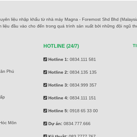
yên liệu nhập khẩu từ nhà máy Magna - Foremost Shd Bhd (Malaysia)
 liệu đầu vào cho đến trong quá trình sản xuất bởi những đội ngũ 
T
HOTLINE (24/7)
Hotline 1:
0834.111 581
Tân Phú
Hotline 2:
0834.135 135
Hotline 3:
0834.999 357
Vấp
Hotline 4:
0834.111 151
Hotline 5:
0918 65 33 00
 Hóc Môn
Dự án:
0834.777.666
Kỹ thuật:
083.7777.767