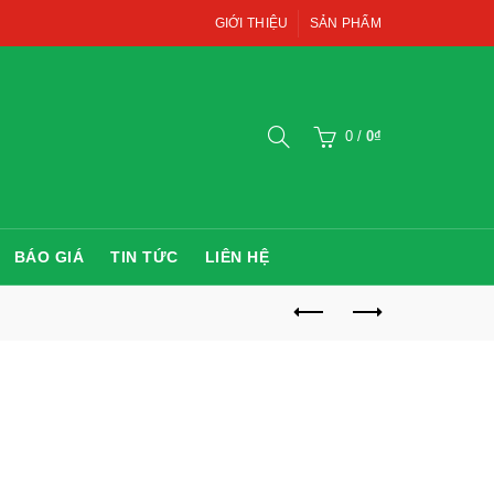
GIỚI THIỆU
SẢN PHẨM
0
/
0
₫
BÁO GIÁ
TIN TỨC
LIÊN HỆ