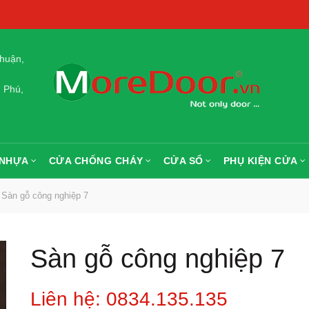
huận,
 Phú,
 NHỰA
CỬA CHỐNG CHÁY
CỬA SỔ
PHỤ KIỆN CỬA
Sàn gỗ công nghiệp 7
Sàn gỗ công nghiệp 7
Liên hệ: 0834.135.135