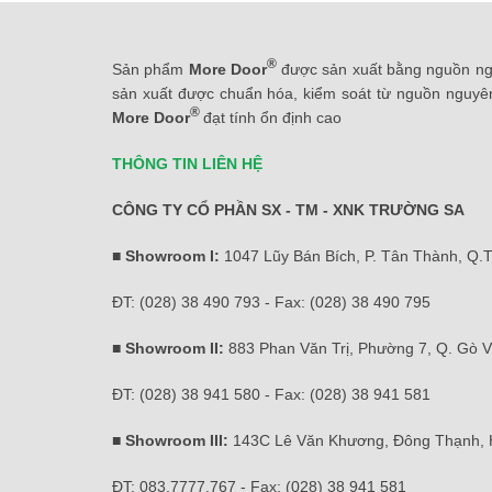
®
Sản phẩm
More Door
được sản xuất bằng nguồn ngu
sản xuất được chuẩn hóa, kiểm soát từ nguồn nguyên
®
More Door
đạt tính ổn định cao
THÔNG TIN LIÊN HỆ
CÔNG TY CỔ PHẦN SX - TM - XNK TRƯỜNG SA
■ Showroom I:
1047 Lũy Bán Bích, P. Tân Thành, Q.
ĐT: (028) 38 490 793 - Fax: (028) 38 490 795
■ Showroom II:
883 Phan Văn Trị, Phường 7, Q. Gò 
ĐT: (028) 38 941 580 - Fax: (028) 38 941 581
■ Showroom III:
143C Lê Văn Khương, Đông Thạnh,
ĐT: 083.7777.767 - Fax: (028) 38 941 581