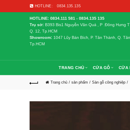
HOTLINE:
0834.135.135
HOTLINE: 0834.111 581 - 0834.135 135
Trụ sở:
B393 Bis1 Nguyễn Văn Quá , P .Đông Hưng T
Q. 12, Tp.HCM
Showroom:
1047 Lũy Bán Bích, P. Tân Thành, Q. Tân
Tp.HCM
TRANG CHỦ
CỬA GỖ
CỬA
Trang chủ
sản phẩm
Sàn gỗ công nghiệp