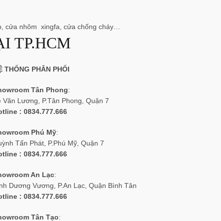
ép, cửa nhôm xingfa, cửa chống cháy…
I TP.HCM
Ệ THỐNG PHÂN PHỐI
howroom Tân Phong
:
ê Văn Lương, P.Tân Phong, Quận 7
tline : 0834.777.666
howroom Phú Mỹ
:
uỳnh Tấn Phát, P.Phú Mỹ, Quận 7
tline : 0834.777.666
howroom An Lạc
:
inh Dương Vương, P.An Lạc, Quận Bình Tân
tline : 0834.777.666
howroom Tân Tạo
: