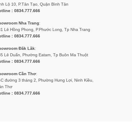
nh Lộ 10, P.Tân Tạo, Quận Bình Tân
tline : 0834.777.666
howroom Nha Trang
:
31 Lê Hồng Phong, P.Phước Long, Tp Nha Trang
tline : 0834.777.666
howroom Đăk Lăk
:
35 Lê Duẩn, Phường Eatam, Tp Buôn Ma Thuột
tline : 0834.777.666
howroom Cần Thơ
:
C đường 3 tháng 2, Phường Hưng Lợi, Ninh Kiều,
ần Thơ
tline : 0834.777.666