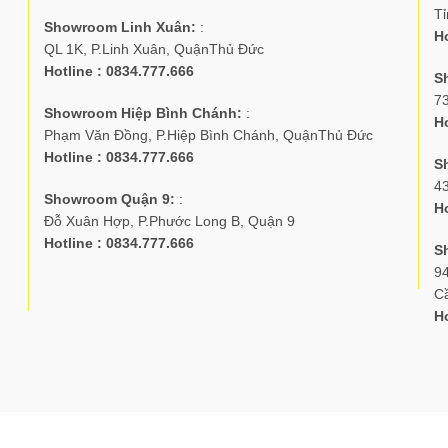
Tỉ
Showroom Linh Xuân:
:
Ho
QL 1K, P.Linh Xuân, QuậnThủ Đức
Hotline : 0834.777.666
S
7
Showroom Hiệp Bình Chánh:
:
Ho
Phạm Văn Đồng, P.Hiệp Bình Chánh, QuậnThủ Đức
Hotline : 0834.777.666
S
4
Showroom Quận 9:
:
Ho
Đỗ Xuân Hợp, P.Phước Long B, Quận 9
Hotline : 0834.777.666
S
94
C
Ho