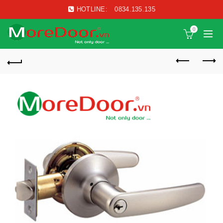
HOTLINE:
0834.135.135
0