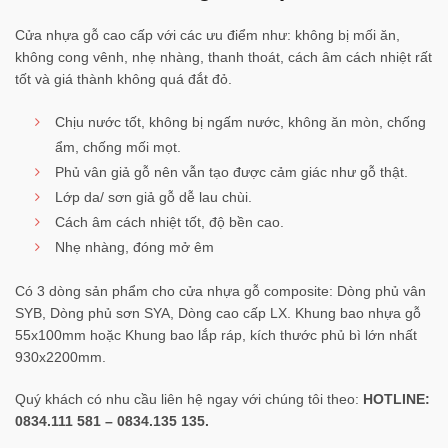
Cửa nhựa gỗ cao cấp với các ưu điểm như: không bị mối ăn,
không cong vênh, nhẹ nhàng, thanh thoát, cách âm cách nhiệt rất
tốt và giá thành không quá đắt đỏ.
Chịu nước tốt, không bị ngấm nước, không ăn mòn, chống
ẩm, chống mối mọt.
Phủ vân giả gỗ nên vẫn tạo được cảm giác như gỗ thật.
Lớp da/ sơn giả gỗ dễ lau chùi.
Cách âm cách nhiệt tốt, độ bền cao.
Nhẹ nhàng, đóng mở êm
Có 3 dòng sản phẩm cho cửa nhựa gỗ composite: Dòng phủ vân
SYB, Dòng phủ sơn SYA, Dòng cao cấp LX. Khung bao nhựa gỗ
55x100mm hoặc Khung bao lắp ráp, kích thước phủ bì lớn nhất
930x2200mm.
Quý khách có nhu cầu liên hệ ngay với chúng tôi theo:
HOTLINE:
0834.111 581 – 0834.135 135
.