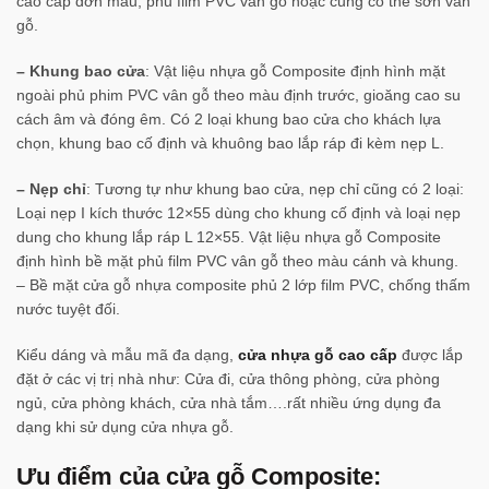
cao cấp đơn màu, phủ film PVC vân gỗ hoặc cũng có thể sơn vân
gỗ.
– Khung bao cửa
: Vật liệu nhựa gỗ Composite định hình mặt
ngoài phủ phim PVC vân gỗ theo màu định trước, gioăng cao su
cách âm và đóng êm. Có 2 loại khung bao cửa cho khách lựa
chọn, khung bao cố định và khuông bao lắp ráp đi kèm nẹp L.
– Nẹp chỉ
: Tương tự như khung bao cửa, nẹp chỉ cũng có 2 loại:
Loại nẹp I kích thước 12×55 dùng cho khung cố định và loại nẹp
dung cho khung lắp ráp L 12×55. Vật liệu nhựa gỗ Composite
định hình bề mặt phủ film PVC vân gỗ theo màu cánh và khung.
– Bề mặt cửa gỗ nhựa composite phủ 2 lớp film PVC, chống thấm
nước tuyệt đối.
Kiểu dáng và mẫu mã đa dạng,
cửa nhựa gỗ cao cấp
được lắp
đặt ở các vị trị nhà như: Cửa đi, cửa thông phòng, cửa phòng
ngủ, cửa phòng khách, cửa nhà tắm….rất nhiều ứng dụng đa
dạng khi sử dụng cửa nhựa gỗ.
Ưu điểm của cửa gỗ Composite: