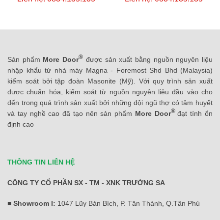
®
Sản phẩm
More Door
được sản xuất bằng nguồn nguyên liệu
nhập khẩu từ nhà máy Magna - Foremost Shd Bhd (Malaysia)
kiểm soát bởi tập đoàn Masonite (Mỹ). Với quy trình sản xuất
được chuẩn hóa, kiểm soát từ nguồn nguyên liệu đầu vào cho
đến trong quá trình sản xuất bởi những đội ngũ thợ có tâm huyết
®
và tay nghề cao đã tạo nên sản phẩm
More Door
đạt tính ổn
định cao
THÔNG TIN LIÊN HỆ
CÔNG TY CỔ PHẦN SX - TM - XNK TRƯỜNG SA
■ Showroom I:
1047 Lũy Bán Bích, P. Tân Thành, Q.Tân Phú