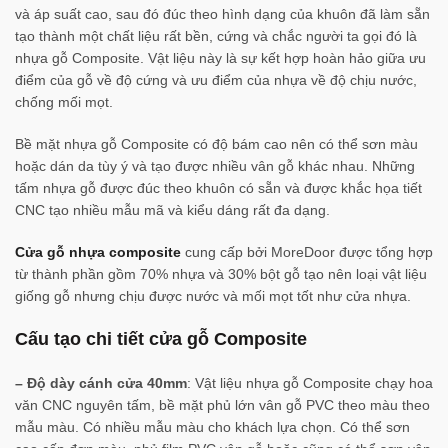
và áp suất cao, sau đó đúc theo hình dạng của khuôn đã làm sẵn
tạo thành một chất liệu rất bền, cứng và chắc người ta gọi đó là
nhựa gỗ Composite. Vật liệu này là sự kết hợp hoàn hảo giữa ưu
điểm của gỗ về độ cứng và ưu điểm của nhựa về độ chịu nước,
chống mối mọt.
Bề mặt nhựa gỗ Composite có độ bám cao nên có thể sơn màu
hoặc dán da tùy ý và tạo được nhiều vân gỗ khác nhau. Những
tấm nhựa gỗ được đúc theo khuôn có sẵn và được khắc họa tiết
CNC tạo nhiều mẫu mã và kiểu dáng rất đa dạng.
Cửa gỗ nhựa composite
cung cấp bởi MoreDoor được tổng hợp
từ thành phần gồm 70% nhựa và 30% bột gỗ tạo nên loại vật liệu
giống gỗ nhưng chịu được nước và mối mọt tốt như cửa nhựa.
Cấu tạo chi tiết cửa gỗ Composite
– Độ dày cánh cửa 40mm
: Vật liệu nhựa gỗ Composite chạy hoa
văn CNC nguyên tấm, bề mặt phủ lớn vân gỗ PVC theo màu theo
mẫu màu. Có nhiều mẫu màu cho khách lựa chọn. Có thể sơn