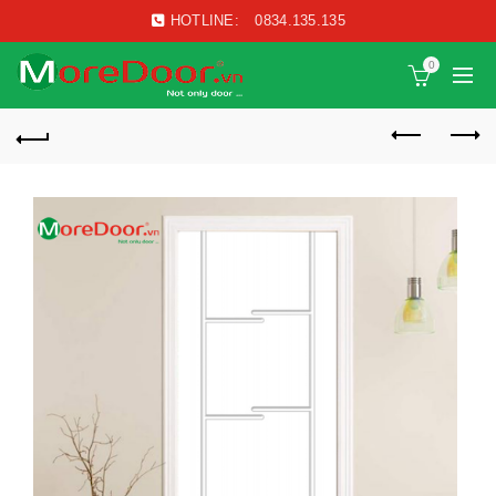
HOTLINE:
0834.135.135
0