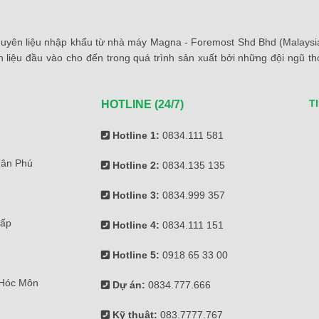
yên liệu nhập khẩu từ nhà máy Magna - Foremost Shd Bhd (Malaysia)
 liệu đầu vào cho đến trong quá trình sản xuất bởi những đội ngũ 
T
HOTLINE (24/7)
Hotline 1:
0834.111 581
Tân Phú
Hotline 2:
0834.135 135
Hotline 3:
0834.999 357
Vấp
Hotline 4:
0834.111 151
Hotline 5:
0918 65 33 00
 Hóc Môn
Dự án:
0834.777.666
Kỹ thuật:
083.7777.767