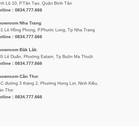
nh Lộ 10, P.Tân Tạo, Quận Bình Tân
tline : 0834.777.666
howroom Nha Trang
:
31 Lê Hồng Phong, P.Phước Long, Tp Nha Trang
tline : 0834.777.666
howroom Đăk Lăk
:
35 Lê Duẩn, Phường Eatam, Tp Buôn Ma Thuột
tline : 0834.777.666
howroom Cần Thơ
:
C đường 3 tháng 2, Phường Hưng Lợi, Ninh Kiều,
ần Thơ
tline : 0834.777.666