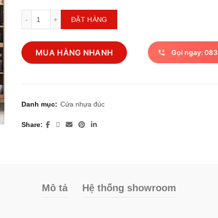
Cửa nhựa đúc nguyên tấm MD.808Kg số lượng
ĐẶT HÀNG
MUA HÀNG NHANH
Gọi ngay: 083
Danh mục:
Cửa nhựa đúc
Share
Mô tả
Hệ thống showroom