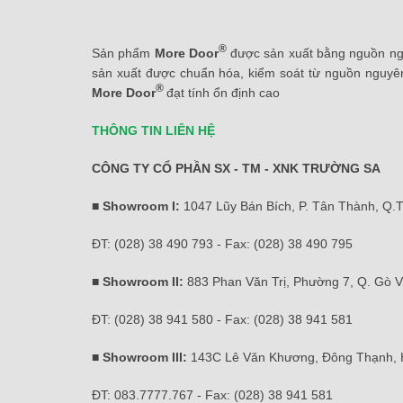
®
Sản phẩm
More Door
được sản xuất bằng nguồn ngu
sản xuất được chuẩn hóa, kiểm soát từ nguồn nguyên
®
More Door
đạt tính ổn định cao
THÔNG TIN LIÊN HỆ
CÔNG TY CỔ PHẦN SX - TM - XNK TRƯỜNG SA
■ Showroom I:
1047 Lũy Bán Bích, P. Tân Thành, Q.
ĐT: (028) 38 490 793 - Fax: (028) 38 490 795
■ Showroom II:
883 Phan Văn Trị, Phường 7, Q. Gò 
ĐT: (028) 38 941 580 - Fax: (028) 38 941 581
■ Showroom III:
143C Lê Văn Khương, Đông Thạnh,
ĐT: 083.7777.767 - Fax: (028) 38 941 581