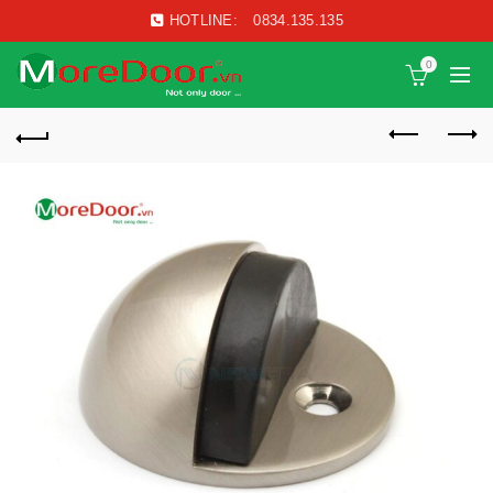
HOTLINE:
0834.135.135
0