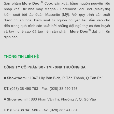
®
Sản phẩm
More Door
được sản xuất bằng nguồn nguyên liệu
nhập khẩu từ nhà máy Magna - Foremost Shd Bhd (Malaysia)
kiểm soát bởi tập đoàn Masonite (Mỹ). Với quy trình sản xuất
được chuẩn hóa, kiểm soát từ nguồn nguyên liệu đầu vào cho
đến trong quá trình sản xuất bởi những đội ngũ thợ có tâm huyết
®
và tay nghề cao đã tạo nên sản phẩm
More Door
đạt tính ổn
định cao
THÔNG TIN LIÊN HỆ
CÔNG TY CỔ PHẦN SX - TM - XNK TRƯỜNG SA
■ Showroom I:
1047 Lũy Bán Bích, P. Tân Thành, Q.Tân Phú
ĐT: (028) 38 490 793 - Fax: (028) 38 490 795
■ Showroom II:
883 Phan Văn Trị, Phường 7, Q. Gò Vấp
ĐT: (028) 38 941 580 - Fax: (028) 38 941 581