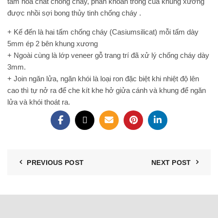
tẩm hóa chất chống cháy, phần khoản trống của khung xương
được nhồi sợi bong thủy tinh chống cháy .
+ Kế đến là hai tấm chống cháy (Casiumsilicat) mỗi tấm dày
5mm ép 2 bên khung xương
+ Ngoài cùng là lớp veneer gỗ trang trí đã xử lý chống cháy dày
3mm.
+ Join ngăn lửa, ngăn khói là loại ron đặc biệt khi nhiệt độ lên
cao thì tự nở ra để che kít khe hở giửa cánh và khung để ngăn
lửa và khói thoát ra.
PREVIOUS POST
NEXT POST