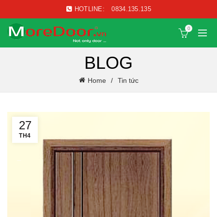
HOTLINE:
0834.135.135
0
BLOG
Home
Tin tức
27
TH4